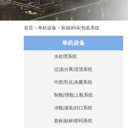
首页
>
单机设备
>
装箱|码垛|包装系统
单机设备
水处理系统
过滤|分离|澄清系统
均质|乳化|杀菌系统
制瓶[理瓶|上瓶系统
冲瓶|灌装|封口系统
套标|贴标|喷码系统